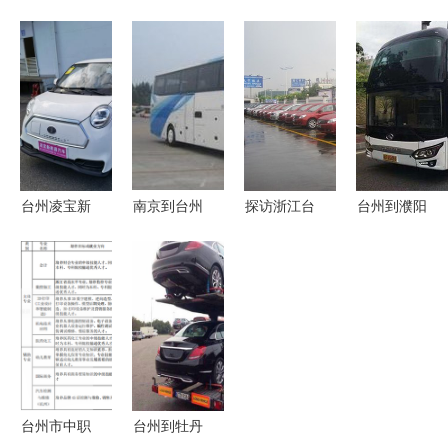
汽车销售服
台州汽车托
阳汽车销售
4S店 优质
务新景程车
运服务指南
服务有限公
汽车服务与
型图片展示
轿车托运公
司介绍
购车体验的
司推荐与联
首选
系方式
台州凌宝新
南京到台州
探访浙江台
台州到濮阳
能源汽车保
直达汽车时
州元通车商
长途汽车出
养服务全解
刻表及联系
汇 汽车之
行指南
析
方式
家台州地区
优质车商
台州市中职
台州到牡丹