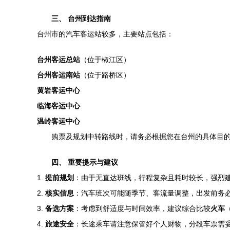
三、 台州到达指南
台州市的汽车客运站较多，主要站点包括：
台州客运总站
（位于椒江区）
台州客运南站
（位于路桥区）
黄岩客运中心
临海客运中心
温岭客运中心
购票及规划中转路线时，请务必根据您在台州的具体目
四、 重要提示与建议
1.
提前规划
：由于无直达班线，行程复杂且耗时较长，强烈建
2.
核实信息
：汽车班次可能随季节、客流量调整，出发前务
3.
备选方案
：考虑到舒适度与时间效率，建议综合比较
火车
4.
旅途安全
：长途乘车请注意保管好个人财物，分段车票需