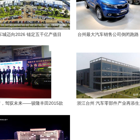
车城迈向2026 锚定五千亿产值目
台州最大汽车销售公司倒闭跑路
标，构筑区域产业新高地
车市场或迎寒冬开端
，驾驭未来——骏隆丰田2015款
浙江台州 汽车零部件产业再添
新凯美瑞上市品鉴会圆满落幕
家本土企业即将登陆资本