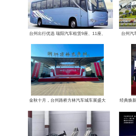
台州出行优选 瑞阳汽车租赁9座、11座、
台州汽
18-55座车型全解析
金秋十月，台州路桥方林汽车城车展盛大
经典焕新
启幕
全