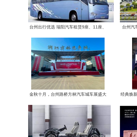
台州出行优选 瑞阳汽车租赁9座、11座、
台州汽
18-55座车型全解析
金秋十月，台州路桥方林汽车城车展盛大
经典焕新
启幕
全