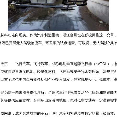
正从科幻走向现实。作为汽车制造重镇，浙江台州也在积极拥抱这一变革
试路段已开展无人驾驶物流车、环卫车的试点运营。可以说，无人驾驶的时
天空——飞行汽车。飞行汽车，或称电动垂直起降飞行器（eVTOL），
要突破高能量密度电池、轻量化材料、飞控系统安全冗余等瓶颈；法规层
。目前全球范围内虽有众多初创企业投入研发，但实现规模化、低成本、
许能为这一未来图景提供注解。台州汽车产业凭借灵活的供应链和制造能
为其提供供应链支撑。台州多山近海的地形，也对低空交通有一定潜在需
形成网络，成为智慧城市的基石；飞行汽车则将逐步在特定场景（如急救