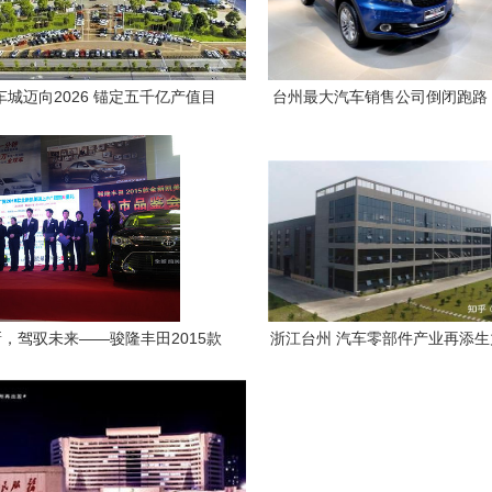
车城迈向2026 锚定五千亿产值目
台州最大汽车销售公司倒闭跑路
标，构筑区域产业新高地
车市场或迎寒冬开端
，驾驭未来——骏隆丰田2015款
浙江台州 汽车零部件产业再添
新凯美瑞上市品鉴会圆满落幕
家本土企业即将登陆资本