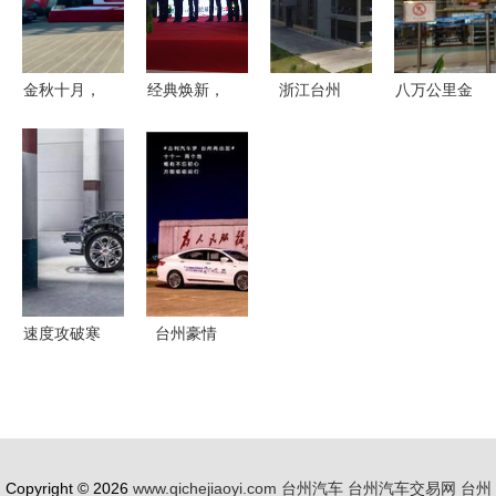
型全解析
业新高地
开端
为本的汽车
专业平台
金秋十月，
经典焕新，
浙江台州
八万公里金
台州路桥方
驾驭未来
汽车零部件
刚老车主携
林汽车城车
——骏隆丰
产业再添生
娃探秘“诞
展盛大启幕
田2015款
力军，一家
生地”，台
全新凯美瑞
本土企业即
州工厂见证
上市品鉴会
将登陆资本
国民家轿的
圆满落幕
市场
硬核本色
速度攻破寒
台州豪情
市壁垒，领
引领台州汽
克成最快突
车消费新篇
破20万销量
章
的新高端品
Copyright © 2026
www.qichejiaoyi.com
台州汽车
台州汽车交易网
台州