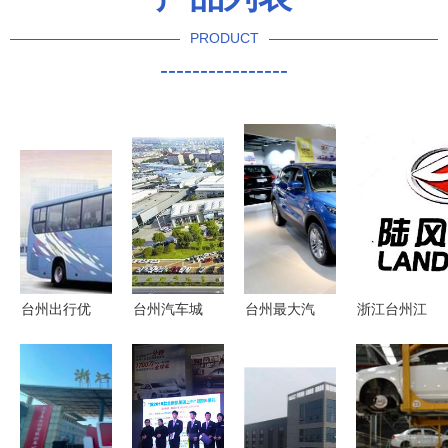
PRODUCT
----------------
台州出行优
台州汽车城
台州最大汽
浙江台州江
选 瑞阳汽
迈向2026
车销售公司
铃汽车销售
车租赁9
锚定五千亿
倒闭跑路，
服务路桥分
座、11座、
产值目标，
区域汽车市
公司 深耕
18-55座车
构筑区域产
场或迎寒冬
台州，服务