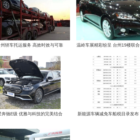
州轿车托运服务 高效时效与可靠
温岭车展精彩纷呈 台州19楼联
选择
为您报道
星奔驰E级 优雅与科技的完美结合
新能源车辆减免车船税目录发布
｜台州汽配城旁的不二之选
行迎来政策红利