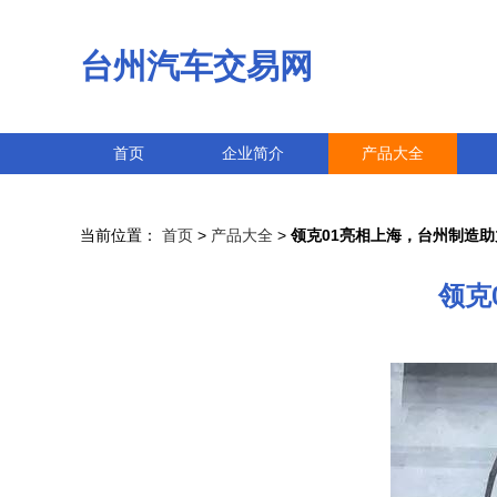
台州汽车交易网
首页
企业简介
产品大全
当前位置：
首页
>
产品大全
>
领克01亮相上海，台州制造
领克