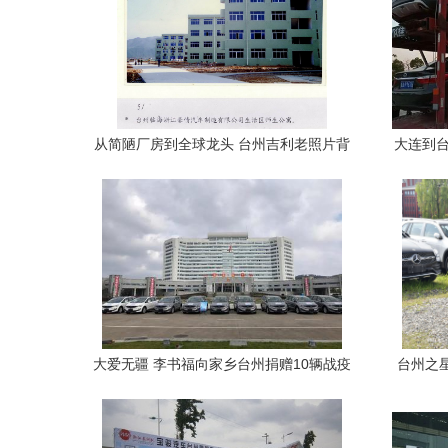
从简陋厂房到全球龙头 台州吉利老照片背
大连到台
后的汽车企变
大爱无疆 李书福向家乡台州捐赠10辆战疫
台州之
用车，助推台州汽车产业崛起