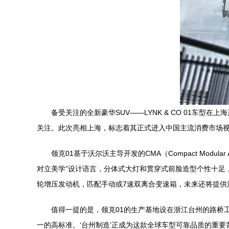
备受关注的全新豪华SUV——LYNK & CO 01
关注。此次亮相上海，标志着其正式进入中国主流消费市场
领克01基于沃尔沃主导开发的CMA（Compact Mod
对立美学”设计语言，分体式大灯和贯穿式前脸造型个性十足，
轮增压发动机，匹配手动或7速双离合变速箱，未来还将提供
值得一提的是，领克01的生产基地设在浙江台州的路桥
一的高标准。‘台州制造’正成为这款全球车型可靠品质的重