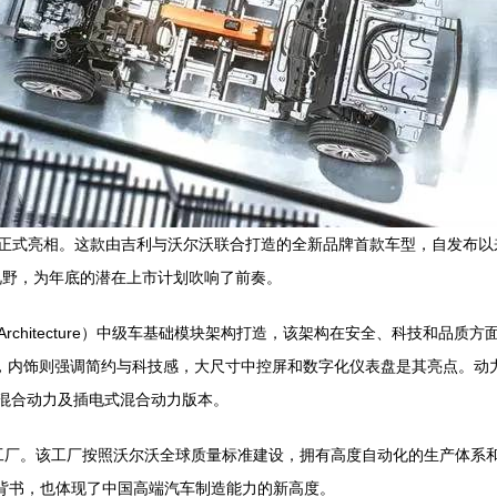
车型在上海正式亮相。这款由吉利与沃尔沃联合打造的全新品牌首款车型，自发
视野，为年底的潜在上市计划吹响了前奏。
ular Architecture）中级车基础模块架构打造，该架构在安全、科技
内饰则强调简约与科技感，大尺寸中控屏和数字化仪表盘是其亮点。动力方
混合动力及插电式混合动力版本。
工厂。该工厂按照沃尔沃全球质量标准建设，拥有高度自动化的生产体系和
要背书，也体现了中国高端汽车制造能力的新高度。