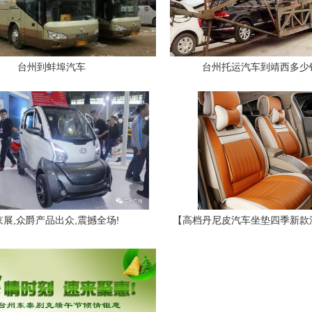
台州到蚌埠汽车
台州托运汽车到靖西多少
京展,众爵产品出众,震撼全场!
【高档丹尼皮汽车坐垫四季新款
汽车用品全包围汽车j246五座
市黄岩红阳汽车用品商行 - 