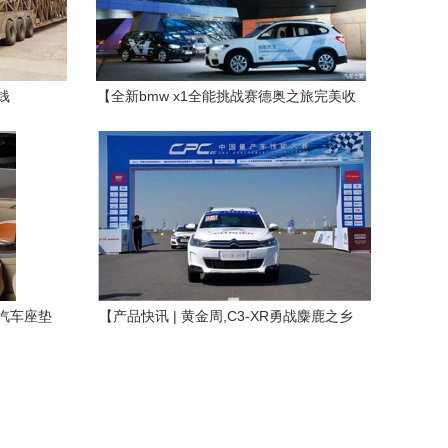
钱
【全新bmw x1全能挑战赛德奥之旅完美收
官_台州力宝行新闻资讯】-汽车之家
汽车座垫
【产品快讯 | 黄金周,C3-XR勇战麋鹿之乡
通用】台州
_台州铭特汽车新闻资讯】-汽车之家
产品库