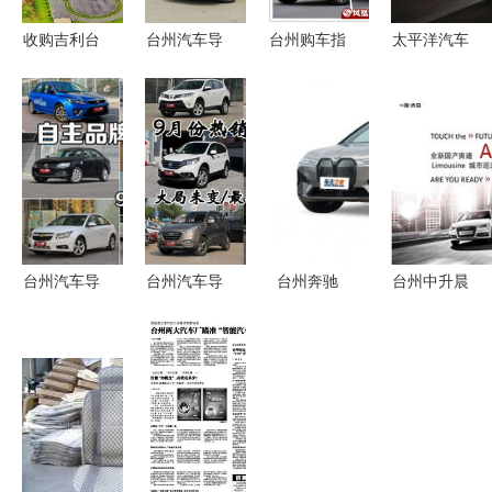
收购吉利台
台州汽车导
台州购车指
太平洋汽车
州工厂，沃
购与推荐
南 推荐车
网台州车市
尔沃全力推
一站式购车
型与本地汽
台州汽车经
进IPO
指南
车网络资源
销商精彩活
动一览
台州汽车导
台州汽车导
台州奔驰
台州中升晨
购与推荐
购 精选车
EQE优惠与
隆奥迪A3L
本地化购车
型推荐与购
价格走势分
城市巡游活
指南与资源
车指南
析
动，尽享驾
整合
驭乐趣