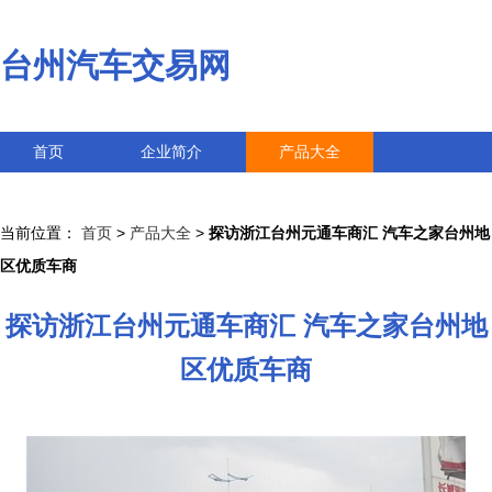
台州汽车交易网
首页
企业简介
产品大全
联系我们
企业信息
访客留言
当前位置：
首页
>
产品大全
>
探访浙江台州元通车商汇 汽车之家台州地
区优质车商
探访浙江台州元通车商汇 汽车之家台州地
区优质车商