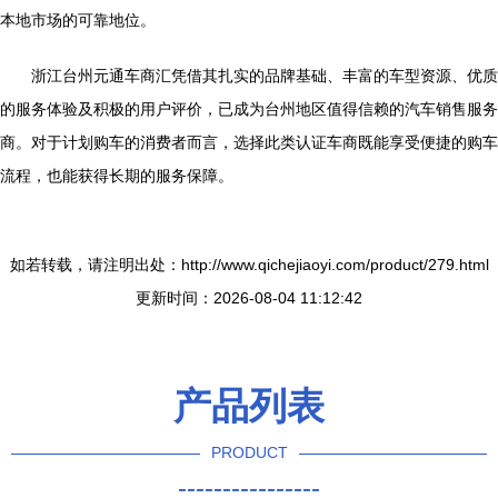
本地市场的可靠地位。
浙江台州元通车商汇凭借其扎实的品牌基础、丰富的车型资源、优质
的服务体验及积极的用户评价，已成为台州地区值得信赖的汽车销售服务
商。对于计划购车的消费者而言，选择此类认证车商既能享受便捷的购车
流程，也能获得长期的服务保障。
如若转载，请注明出处：http://www.qichejiaoyi.com/product/279.html
更新时间：2026-08-04 11:12:42
产品列表
PRODUCT
----------------