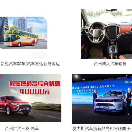
新晃汽车客车(汽车直达新晃客运
台州博大汽车销售
站)】-
台州广汽三菱 易车
赛力斯汽车携新品亮相阿联酋 