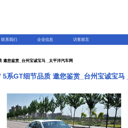
联系我们
企业信息
访客留言
质 邀您鉴赏_台州宝诚宝马 _太平洋汽车网
 5系GT细节品质 邀您鉴赏_台州宝诚宝马